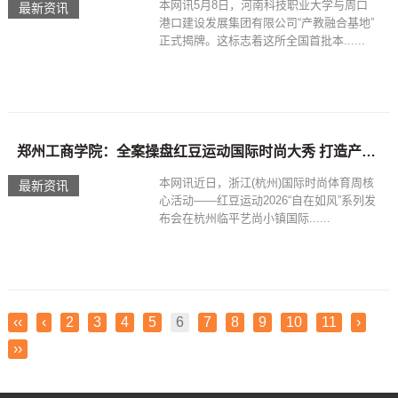
本网讯5月8日，河南科技职业大学与周口
最新资讯
港口建设发展集团有限公司“产教融合基地”
正式揭牌。这标志着这所全国首批本......
郑州工商学院：全案操盘红豆运动国际时尚大秀 打造产教融合育人新范式
本网讯近日，浙江(杭州)国际时尚体育周核
最新资讯
心活动——红豆运动2026“自在如风”系列发
布会在杭州临平艺尚小镇国际......
‹‹
‹
2
3
4
5
6
7
8
9
10
11
›
››